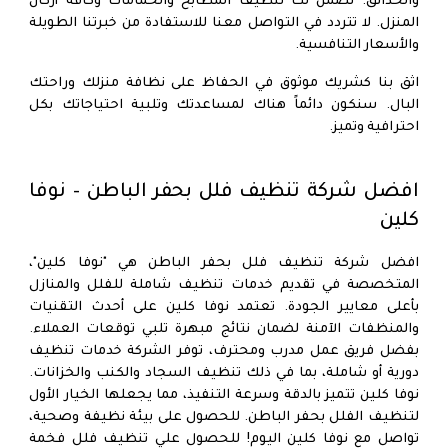
والحدائق. نضمن لك تنظيف المطابخ والحمامات وكافة أركان
المنزل. لا تتردد في التواصل معنا للاستفادة من خبرتنا الطويلة
والأسعار التنافسية.
اثق بنا كشريك موثوق في الحفاظ على نظافة منزلك وراحتك
البال. سنكون دائماً هناك لمساعدتك وتلبية احتياجاتك بكل
احترافية وتميز.
افضل شركة تنظيف فلل بحفر الباطن – نوفا
كلين
افضل شركة تنظيف فلل بحفر الباطن هي "نوفا كلين"،
المتخصصة في تقديم خدمات
تنظيف شاملة للفلل والمنازل
بأعلى معايير الجودة. تعتمد نوفا كلين على أحدث التقنيات
والمنظفات الآمنة لضمان نتائج مبهرة تلبي توقعات العملاء.
بفضل فريق عمل مدرب ومحترف، توفر الشركة خدمات تنظيف
دورية أو شاملة، بما في ذلك تنظيف السجاد والكنب والخزانات.
نوفا كلين تتميز بالدقة وسرعة التنفيذ، مما يجعلها الخيار الأول
لتنظيف الفلل بحفر الباطن. للحصول على بيئة نظيفة وصحية،
تواصل مع نوفا كلين اليوم! للحصول علي تنظيف فلل فخمة