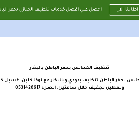
احصل علي افضل خدمات تنظيف المنازل بحفر البا
اطلبنا الان
ip to main content
Skip to navigat
تنظيف المجالس بحفر الباطن بالبخار
س بحفر الباطن تنظيف يدودي وبالبخار مع نوفا كلين. غسيل كا
وتعطير، تجفيف خلال ساعتين. اتصل: 0531426617