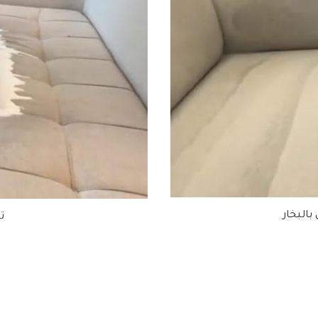
البخار
ت