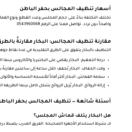
أسعار تنظيف المجالس بحفر الباطن
تختلف التكلفة بناءً على حجم المجلس وعدد القطع ونوع ال
واضحاً دون تردد. تواصل معنا على الرقم 0543960068.
مقارنة تنظيف المجالس: البخار مقارنةً بالطرق
التنظيف بالبخار يتفوق على الطرق التقليدية في عدة نقاط جوهر
درجة التعقيم: البخار يقضي على البكتيريا والأكاروس بينما ا
وقت الجفاف: البخار يُجفف خلال ساعة إلى ساعتين مقارنةً 
سلامة القماش: البخار أكثر أماناً للأنسجة الحساسة والألوان
إزالة الروائح: البخار يُزيل الروائح بشكل كامل بينما الطريقة 
أسئلة شائعة — تنظيف المجالس بحفر الباطن
هل البخار يتلف قماش المجلس؟
لا، بشرط استخدام الأجهزة الصحيحة. الفريق المدرب يضبط درج