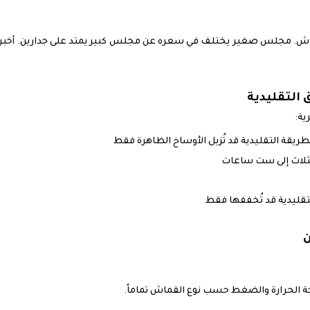
قماش. مجلس صغير يختلف في سعره عن مجلس كبير يمتد على جدارين. أخب
 التقليدية
ية:
لطريقة التقليدية قد تُزيل الأوساخ الظاهرة فقط
بثلاث إلى ست ساعات
التقليدية قد تُخففها فقط
ة الحرارة والضغط حسب نوع القماش تماماً.