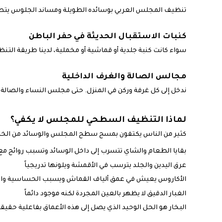
تنظيف المجلس العربي بوسائده الطويلة ومساند الجلوس يتطلب ع
كنبات الاستقبال الحديثة في حفر الباطن
سواء كانت كنبة جلدية أو قماشية أو مخملية، لدينا طريقة التنظ
مجالس الصالة والغرف الداخلية
ندخل إلى كل غرفة وركن في المنزل. حتى مجلس النساء والصالة ا
لماذا التنظيف السطحي للمجلس لا يكفي؟
كثير من الناس يكتفون بمسح سطح المجلس والوسائد من الخارج
بقايا الطعام والشاي تتسرب إلى داخل الوسائد وتسبب روائح مع
عرق اليدين والجلد يترسب في الأقمشة ويلونها تدريجياً
الأكاروس يعيش في عمق ألياف القماش ويسبب الحساسية و
الغبار الدقيق لا يظهر بالعين المجردة لكنه موجود دائماً
البخار هو الحل الوحيد الذي يصل إلى هذه الأعماق بفاعلية حقيقي